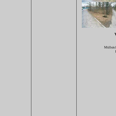
Müllsäc