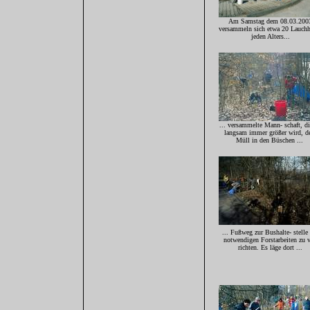
Am Samstag dem 08.03.200
versammeln sich etwa 20 Lauchh
jeden Alters...
... versammelte Mann- schaft, di
langsam immer größer wird, 
Müll in den Büschen ...
... Fußweg zur Bushalte- stelle
notwendigen Forstarbeiten zu v
richten. Es läge dort ...