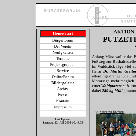
AKTION
Home/Start
PUTZET
Bürgerforum
Der Verein
Neuigkeiten
Anfang März wollte das F
Termine
Fußweg zur Bushaltestell
Projektgruppen
im Waldstück läge viel zu
Service
Herrn
Dr. Martin Greit
allerdings drängen, da En
OnlineForum
Motorsäge mehr möglich s
Bildergalerie
einer
Waldputzete
aufzuruf
Archiv
dabei
280 kg Müll
gesamme
Presse
Kontakt
Impressum
<<
zurück zur Übersicht
Last Update:
Samstag, 12. Juli 2008 10:49:05