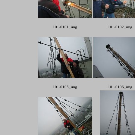
101-0101_img
101-0102_img
101-0105_img
101-0106_img