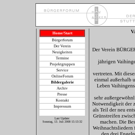
V
Home/Start
Bürgerforum
Der Verein
Der Verein BÜRG
Neuigkeiten
Termine
jährigen Vaihing
Projektgruppen
Service
vertreten. Mit dies
OnlineForum
einmal außerhalb u
Bildergalerie
Leben Vaihingens.
Archiv
Presse
sehr außergewöhnl
Kontakt
Notwendigkeit der 
Impressum
als Teil der neu e
Grünstreifen zwis
Last Update:
machen. Die Bes
Sonntag, 13. Juli 2008 15:13:32
Weihnachtsliedern f
den drei Engel