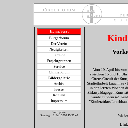
Home/Start
Kind
Bürgerforum
Der Verein
Neuigkeiten
Vorlä
Termine
Projektgruppen
Service
Vom 19. April bis zum
OnlineForum
zwischen 15 und 18 Uhr 
Bildergalerie
Circus Circuli des Stut
Stadteilarbeit Lauchhau -
Archiv
in den letzten Wochen di
Presse
Zirkuspädagogen Kunststüc
Kontakt
wurde auf dem 42. Kinde
Impressum
"Kinderzirkus Lauchhau-
Last Update:
Wir be
Sonntag, 13. Juli 2008 15:35:49
Link