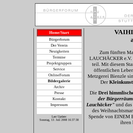
VAIH
Home/Start
Bürgerforum
Der Verein
Neuigkeiten
Zum fünften 
Termine
LAUCHÄCKER e.V.
Projektgruppen
teil. Mit diesem St
Service
öffentlichen Lebe
OnlineForum
Metzgerei Bienzle si
Bildergalerie
Der
Kleinkuns
Archiv
Die
Drei himmlisch
Presse
der Bürgerräu
Kontakt
Lauchäcker"
und da
Impressum
des Weihnachtsmark
Spende von EINEM EU
Last Update:
Sonntag, 13. Juli 2008 16:37:38
ihren