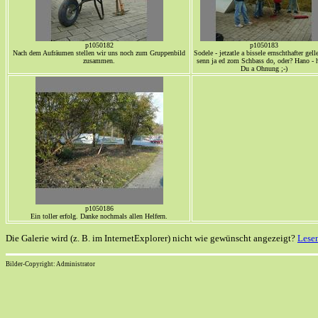
p1050182
p1050183
Nach dem Aufräumen stellen wir uns noch zum Gruppenbild
Sodele - jetzatle a bissele ernschthafter gell
zusammen.
senn ja ed zom Schbass do, oder? Hano - 
Du a Ohnung ;-)
p1050186
Ein toller erfolg. Danke nochmals allen Helfern.
Die Galerie wird (z. B. im InternetExplorer) nicht wie gewünscht angezeigt?
Lesen
Bilder-Copyright: Administrator