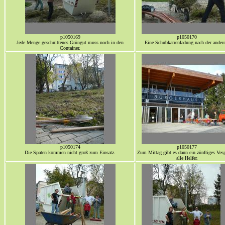
p1050169
p1050170
Jede Menge geschnittenes Grüngut muss noch in den
Eine Schubkarrenladung nach der ander
Container.
p1050174
p1050177
Die Spaten kommen nicht groß zum Einsatz.
Zum Mittag gibt es dann ein zünftiges Vesp
alle Helfer.