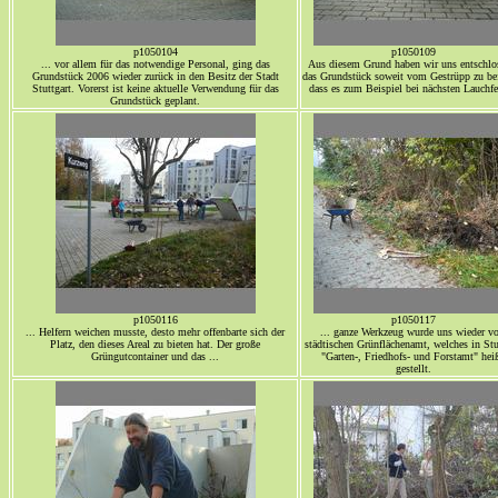
p1050104
p1050109
... vor allem für das notwendige Personal, ging das
Aus diesem Grund haben wir uns entschlo
Grundstück 2006 wieder zurück in den Besitz der Stadt
das Grundstück soweit vom Gestrüpp zu bef
Stuttgart. Vorerst ist keine aktuelle Verwendung für das
dass es zum Beispiel bei nächsten Lauchfes
Grundstück geplant.
p1050116
p1050117
... Helfern weichen musste, desto mehr offenbarte sich der
... ganze Werkzeug wurde uns wieder v
Platz, den dieses Areal zu bieten hat. Der große
städtischen Grünflächenamt, welches in Stu
Grüngutcontainer und das ...
"Garten-, Friedhofs- und Forstamt" heiß
gestellt.