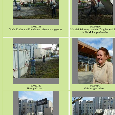
p1050133
p1050136
Vilele Kinder und Erwachsene haben mit angepackt.
Mit viel Schwung wird das Zeug bis weit 
in die Mulde geschleudert.
p1050140
p1050143
Hans packt an ...
Gela hat gut lachen ...