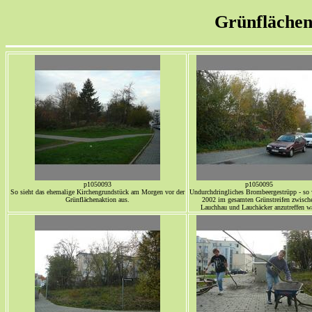
Grünflächen
p1050093
p1050095
So sieht das ehemalige Kirchengrundstück am Morgen vor der
Undurchdringliches Brombeergestrüpp - so 
Grünflächenaktion aus.
2002 im gesamten Grünstreifen zwisch
Lauchhau und Lauchäcker anzutreffen wa