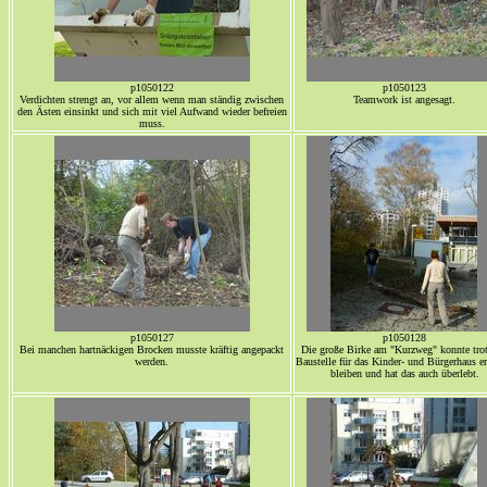
p1050122
p1050123
Verdichten strengt an, vor allem wenn man ständig zwischen
Teamwork ist angesagt.
den Ästen einsinkt und sich mit viel Aufwand wieder befreien
muss.
p1050127
p1050128
Bei manchen hartnäckigen Brocken musste kräftig angepackt
Die große Birke am "Kurzweg" konnte trot
werden.
Baustelle für das Kinder- und Bürgerhaus er
bleiben und hat das auch überlebt.