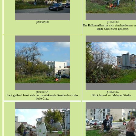
p1050160
p1050161
Der Balkenmäher hat sich durchgefressen u
lange Gras etwas gelichtet.
p1050164
p1050165
Laut grölend frisst sich der zweitaktende Geselle durch das
Blick hinauf zur Meluner Straße ...
hohe Gras.