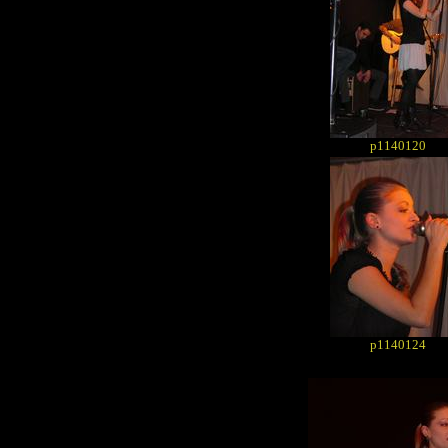
p1140120
p1140124