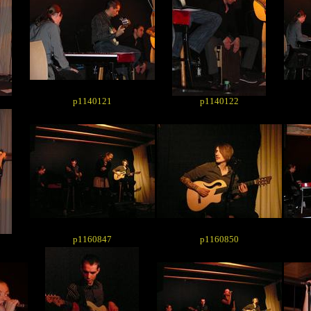
p1140121
p1140122
p1160847
p1160850