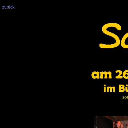
zurück
so