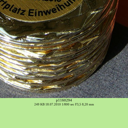
p1160294
249 KB 18.07.2010 1/800 sec F3,5 8,20 mm