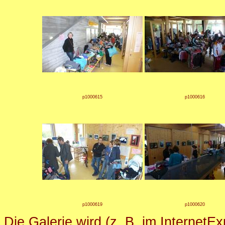
p1000615
p1000616
p1000619
p1000620
Die Galerie wird (z. B. im InternetE