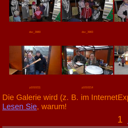
dsc_3980
dsc_3983
p1010211
p1010214
Die Galerie wird (z. B. im InternetE
Lesen Sie
, warum!
1