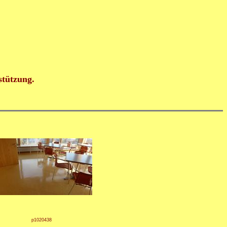
stützung.
p1020438