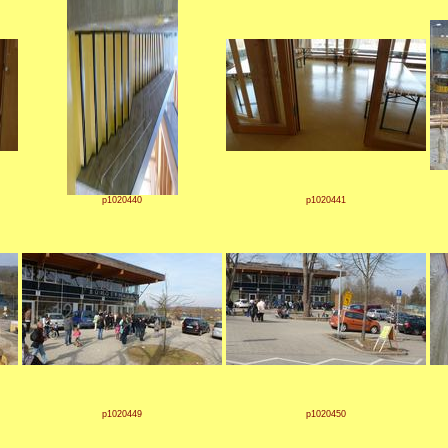
p1020440
p1020441
p1020449
p1020450