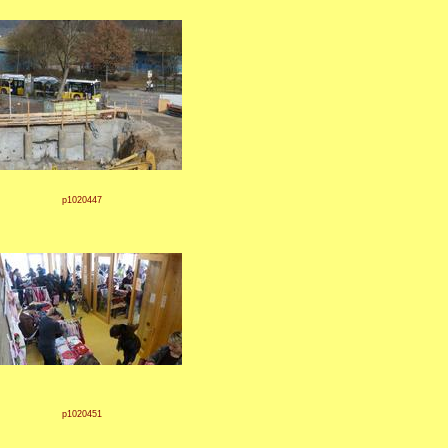
p1020447
p1020451