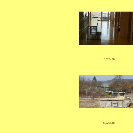
p1020439
p1020448