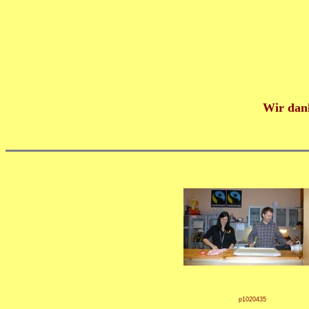
Wir dank
p1020435