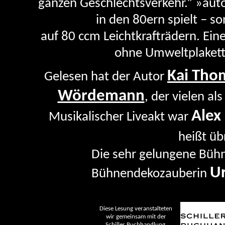
ganzen Geschlechtsverkehr.” »autor
in den 80ern spielt – s
auf 80 ccm Leichtkrafträdern. Ein
ohne Umweltplakett
Kai Tho
Gelesen hat der Autor
Wördemann
, der vielen a
Alex
Musikalischer Liveakt war
heißt üb
Die sehr gelungene Büh
Ur
Bühnendekozauberin
Diese Lesung veranstalteten
wir gemeinsam mit der
Schiller Buchhandlung.