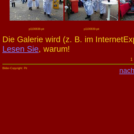
p1100838-pit
p1100839-pit
Die Galerie wird (z. B. im InternetE
Lesen Sie
, warum!
Bilder-Copyright: Pit
nach