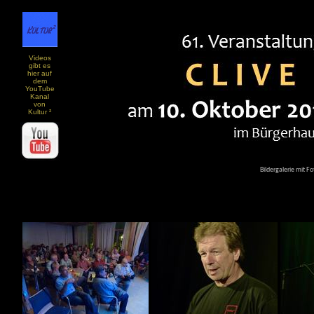
Videos
gibt es
hier auf
dem
YouTube
Kanal
von
Kultur ²
Bildergalerie mit F