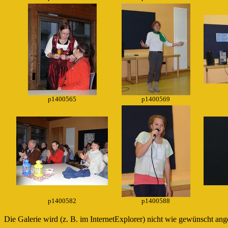
p1400565
p1400569
p1400582
p1400588
Die Galerie wird (z. B. im InternetExplorer) nicht wie gewünscht an