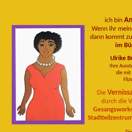
Am
ich bin
Wenn ihr mein
dann kommt z
im Bü
Ulrike 
Ihre Ausst
die mit
Fil
Verniss
Die
durch die 
Gesangswork
Stadtteilzentru