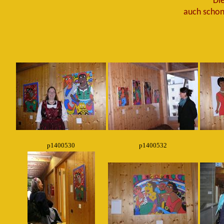
Die
auch schon
p1400530
p1400532