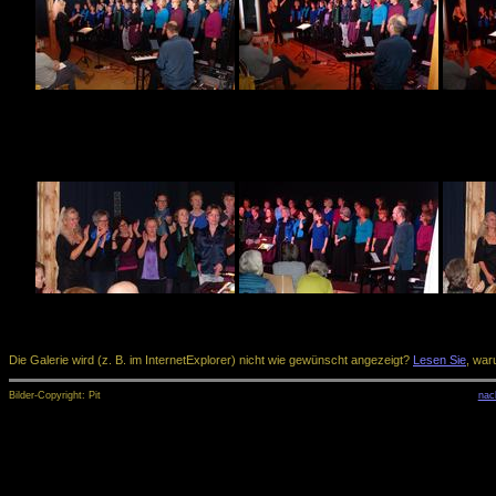
Die Galerie wird (z. B. im InternetExplorer) nicht wie gewünscht angezeigt?
Lesen Sie
, war
Bilder-Copyright: Pit
nac