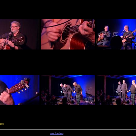
um!
nach oben