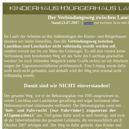
Der Verbindungsweg zwischen Lau
Stand 23.07.2007
[
weiter
zur zweiten Seite mit 
Im Laufe der Arbeiten an den Außenanlagen des Kinder- und Bürgerhauses
mussten wir leider feststellen, dass der
Verbindungsweg zwischen
Lauchhau und Lauchäcker nicht
vollständig erstellt werden soll
,
sondern vorerst nur bis zur Mitte des Grünzuges. Es soll also vorerst keine
Verbindung zum bestehenden Weg auf der Seite des Lauchhau geschaffen
werden!
Im
noch fehlenden Wegstück (siehe Grafik rechts) sei ein Abschnitt
wegen der Eigentumsverhältnisse problematisch. Eine Lösung wurde dafür
wohl noch nicht gefunden, und deshalb wird der Weg jetzt erstmal nicht
vollständig erstellt.
Damit sind wir NICHT einverstanden!
Der gesamte Weg, wie er im Bebauungsplan von 1995 ausgewiesen ist,
würde Lauchhau und Lauchäcker geradlinig und sogar horizontal ohne
Höhenunterschied miteinander verbinden. Der Bebauungsplan weist mit
"
Geh- und Fahrrecht (nur Fahrräder) zugunsten der
" aus. Und genau dafür wird er auch benötigt, und zwar
Allgemeinheit
ab der Inbetriebnahme des gesamten Gebäudes, die voraussichtlich am 8.
Oktober 2007 erfolgen soll. Der Weg ist dafür gedacht, dass Kinder und