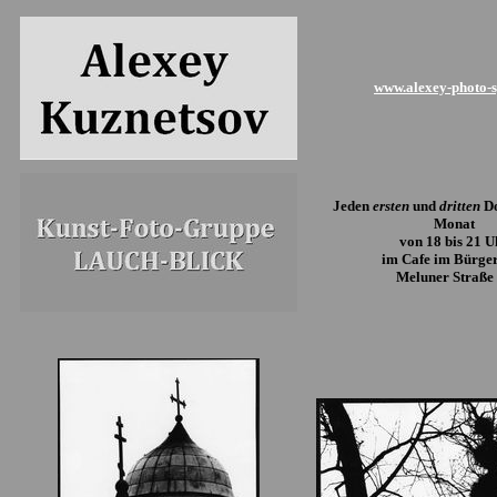
www.alexey-photo-s
Jeden
ersten
und
dritten
Do
Monat
von 18 bis 21 U
im Cafe im Bürge
Meluner Straße