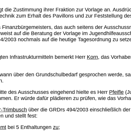
 die Zustimmung ihrer Fraktion zur Vorlage an. Ausdrüc
echnik zum Erhalt des Pavillons und zur Feststellung 
es Finanzbürgemeisters, das auch seitens der Ausschussm
erweist auf die Beratung der Vorlage im Jugendhilfeaus
4/2003 nochmals auf die heutige Tagesordnung zu setze
gten Infrastrukturmitteln bemerkt Herr
Korn
, das Vorhabe
 wann über den Grundschulbedarf gesprochen werde, s
n.
tte des Ausschusses eingehend hielte es Herr
Pfeifle
(Ju
n. Er würde dafür plädieren zu prüfen, wie das Vorhabe
r-Trimbusch
über die GRDrs 494/2003 einschließlich de
 und stellt fest:
mmt
bei 5 Enthaltungen
zu
;