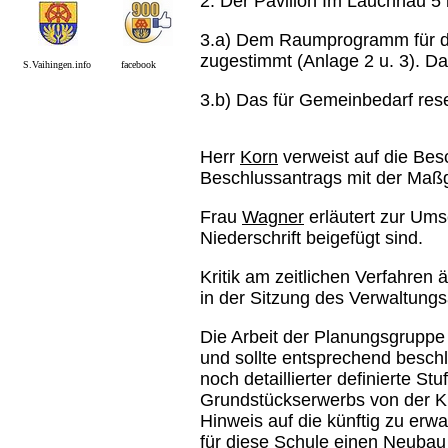
2. Der Pavillon Im Lauchhau 5 b
3.a) Dem Raumprogramm für de
zugestimmt (Anlage 2 u. 3). D
S.Vaihingen.info facebook
3.b) Das für Gemeinbedarf rese
Herr
Korn
verweist auf die Bes
Beschlussantrags mit der Maß
Frau
Wagner
erläutert zur Ums
Niederschrift beigefügt sind.
Kritik am zeitlichen Verfahren
in der Sitzung des Verwaltung
Die Arbeit der Planungsgruppe 
und sollte entsprechend beschl
noch detaillierter definierte 
Grundstückserwerbs von der Ki
Hinweis auf die künftig zu erw
für diese Schule einen Neubau 