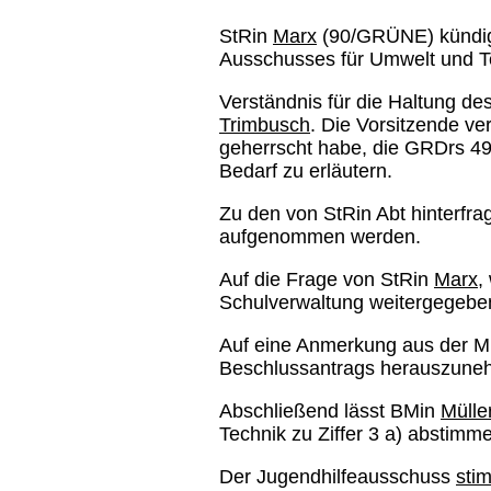
StRin
Marx
(90/GRÜNE) kündigt
Ausschusses für Umwelt und T
Verständnis für die Haltung d
Trimbusch
. Die Vorsitzende v
geherrscht habe, die GRDrs 49
Bedarf zu erläutern.
Zu den von StRin Abt hinterfra
aufgenommen werden.
Auf die Frage von StRin
Marx
,
Schulverwaltung weitergegebe
Auf eine Anmerkung aus der Mi
Beschlussantrags herauszunehme
Abschließend lässt BMin
Mülle
Technik zu Ziffer 3 a) abstimmen
Der Jugendhilfeausschuss
sti