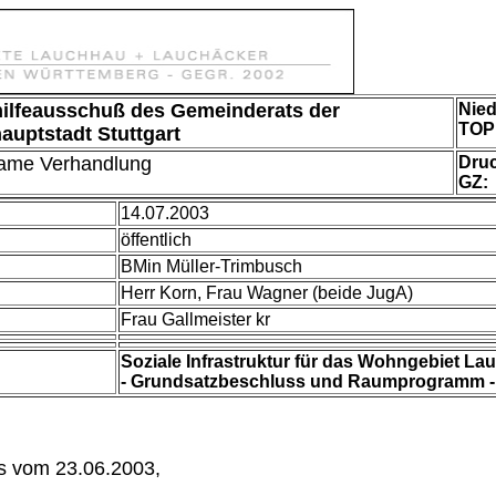
ilfeausschuß
des Gemeinderats der
Nied
TOP
auptstadt Stuttgart
ame Verhandlung
Dru
GZ:
14.07.2003
öffentlich
BMin Müller-Trimbusch
Herr Korn, Frau Wagner (beide JugA)
Frau Gallmeister
kr
Soziale Infrastruktur für das Wohngebiet L
- Grundsatzbeschluss und Raumprogramm -
s vom 23.06.2003,