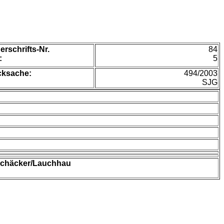
erschrifts-Nr.
84
:
5
cksache:
494/2003
SJG
auchäcker/Lauchhau