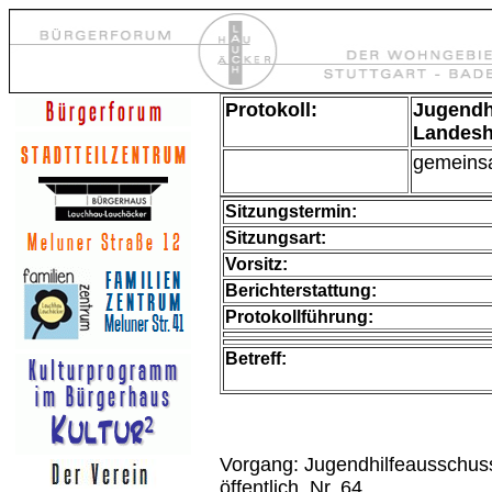
Protokoll:
Jugendh
Landesh
gemeins
Sitzungstermin:
Sitzungsa
rt
:
Vorsitz:
Berichterstattung:
Protokollführung:
Betreff:
Vorgang: Jugendhilfeausschus
öffentlich, Nr. 64