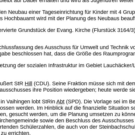
leibt auf Dauer erhalten und wird als Jugendtreff weiter
n Neubau einer Tageseinrichtung für Kinder mit 4 Gr
as Hochbauamt wird mit der Planung des Neubaus beauft
rvierte Grundstück der Evang. Kirche (Flurstück 3164/3) 
chlussfassung des Ausschuss für Umwelt und Technik vom
gabe beschlossen hat, dass die Größe des Raumprogram
etzung der sozialen Infrastruktur im Gebiet Lauchäcker
 äußert StR
Hill
(CDU). Seine Fraktion müsse sich mit de
sausschusses ihre Position wiedergeben; heute werde sie
in Vaihingen lobt StRin
Abt
(SPD). Die Vorlage sei im B
ossen werden. Im Hinblick auf die finanzielle Situation 
Stufen, gesucht werden, um die Planung umsetzen zu könne
rchengemeinde sowie den Beschluss des Ausschusses für
artenden Schülerzahlen, die auch von der Steinbachschul
zu errichten.