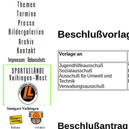
Beschlußvorla
Vorlage an
Jugendhilfeausschuß
Sozialausschuß
Ausschuß für Umwelt und
Technik
Verwaltungsausschuß
Stuttgart-Vaihingen
Beschlußantrag
Rathaus vvf-aktiv