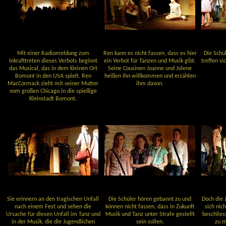
Mit einer Radiomeldung zum
Ren kann es nicht fassen, dass es hier
Die Schü
Inkrafttreten dieses Verbots beginnt
ein Verbot für Tanzen und Musik gibt.
treffen s
das Musical, das in dem kleinen Ort
Seine Cousinen Joanne und Jolene
Bomont in den USA spielt. Ren
heißen ihn willkommen und erzählen
MacCormack zieht mit seiner Mutter
ihm davon.
vom großen Chicago in die spießige
Kleinstadt Bomont.
Sie erinnern an den tragischen Unfall
Die Schüler hören gebannt zu und
Doch die 
nach einem Fest und sehen die
können nicht fassen, dass in Zukunft
sich nic
Ursache für diesen Unfall im Tanz und
Musik und Tanz unter Strafe gestellt
beschlies
in der Musik, die die Jugendlichen
sein sollen.
zu m