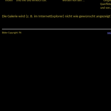
movin' " sind live und wirklich toll.
werden von den ...
Geige
Querflöte
und von A
Die Galerie wird (z. B. im InternetExplorer) nicht wie gewünscht angezeig
Bilder-Copyright: Pit
nac