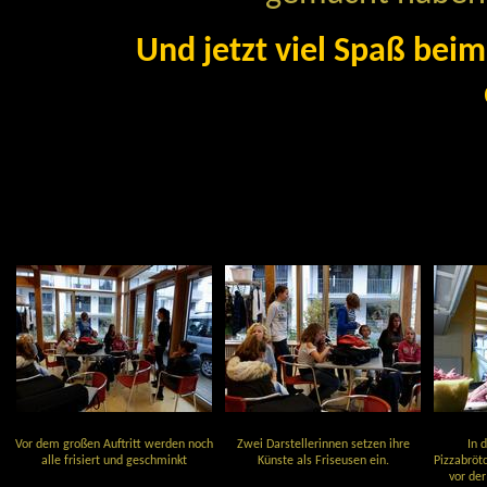
Und jetzt viel Spaß beim
Vor dem großen Auftritt werden noch
Zwei Darstellerinnen setzen ihre
In 
alle frisiert und geschminkt
Künste als Friseusen ein.
Pizzabrötc
vor der